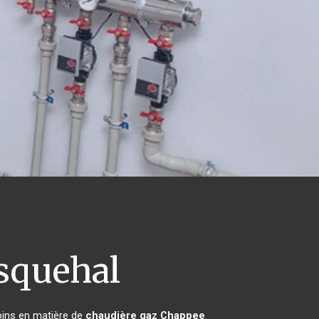
quehal
oins en matière de
chaudière gaz Chappee