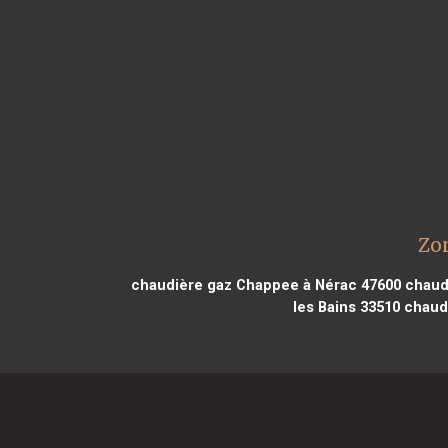
Zo
chaudière gaz Chappee à Nérac 47600
chaudi
les Bains 33510
chaudi