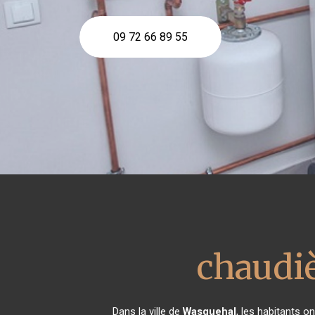
09 72 66 89 55
chaudi
Dans la ville de
Wasquehal
, les habitants 