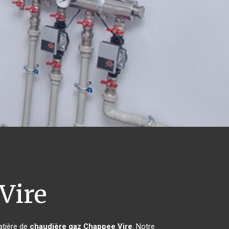
Vire
atière de
chaudière gaz Chappee
Vire
. Notre