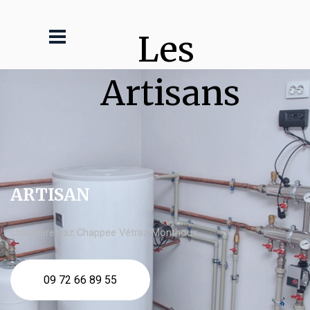
Les 
Artisans
ARTISAN
chaudière gaz Chappee Vétraz Monthoux
09 72 66 89 55