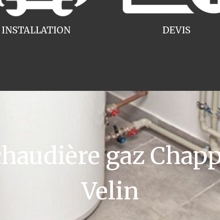
INSTALLATION
DEVIS
audière gaz Chapp
Velin