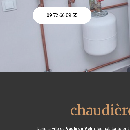
09 72 66 89 55
chaudièr
Dans la ville de
Vaulx en Velin
, les habitants on