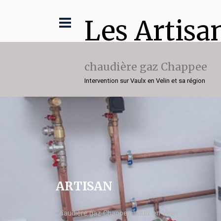
Les Artisa
chaudière gaz Chappee
Intervention sur Vaulx en Velin et sa région
ARTISAN
chaudière gaz Chappee Vaulx en Velin