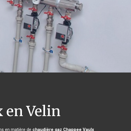
 en Velin
ins en matière de
chaudière gaz Chappee
Vaulx