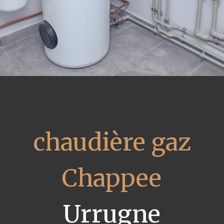
chaudière gaz
Chappee
Urrugne