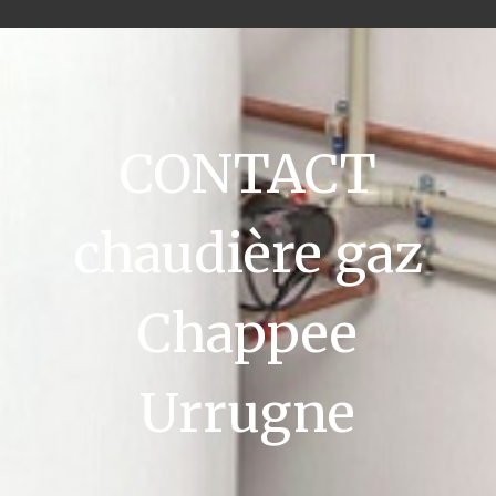
CONTACT
chaudière gaz
Chappee
Urrugne