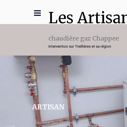
Les Artisa
chaudière gaz Chappee
Intervention sur Treillières et sa région
ARTISAN
chaudière gaz Chappee Treillières