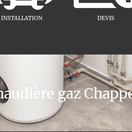
INSTALLATION
DEVIS
udière gaz Chappee