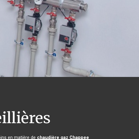
illières
oins en matière de
chaudière gaz Chappee