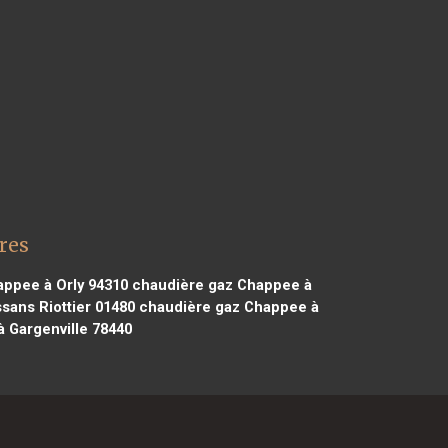
res
ppee à Orly 94310
chaudière gaz Chappee à
ans Riottier 01480
chaudière gaz Chappee à
 Gargenville 78440