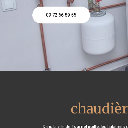
09 72 66 89 55
chaudièr
Dans la ville de
Tournefeuille
, les habitants