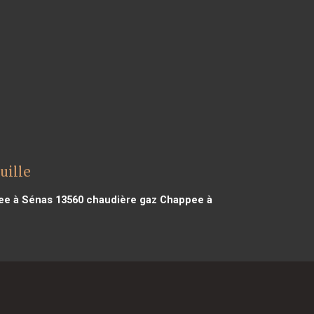
uille
ee à Sénas 13560
chaudière gaz Chappee à