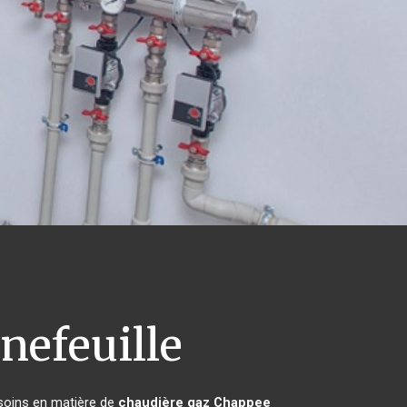
nefeuille
esoins en matière de
chaudière gaz Chappee