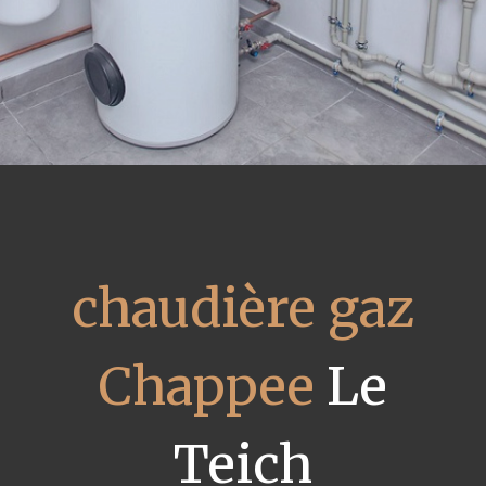
chaudière gaz
Chappee
Le
Teich