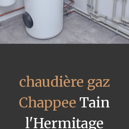
chaudière gaz
Chappee
Tain
l'Hermitage