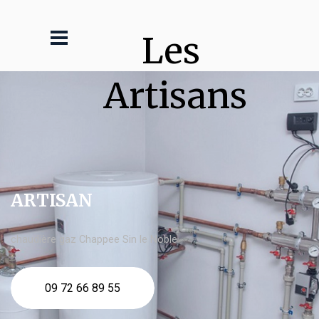
Les 
Artisans
ARTISAN
chaudière gaz Chappee Sin le Noble
09 72 66 89 55