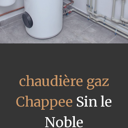
chaudière gaz
Chappee
Sin le
Noble