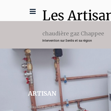
Les Artisa
chaudière gaz Chappee
Intervention sur Senlis et sa région
ARTISAN
chaudière gaz Chappee Senlis