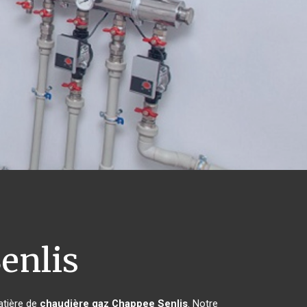
enlis
atière de
chaudière gaz Chappee
Senlis
. Notre