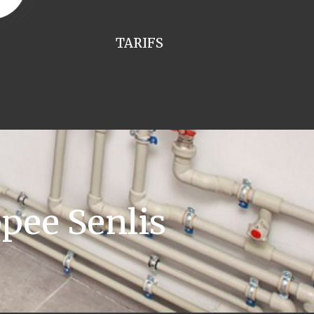
TARIFS
pee Senlis