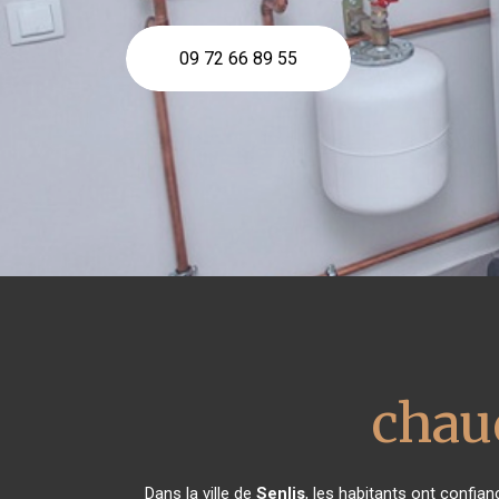
09 72 66 89 55
chau
Dans la ville de
Senlis
, les habitants ont confia