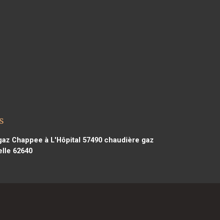
s
az Chappee à L'Hôpital 57490
chaudière gaz
lle 62640