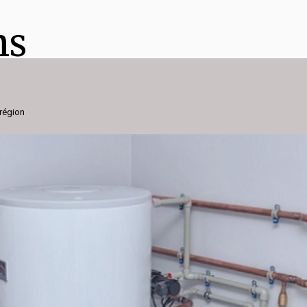
ns
région