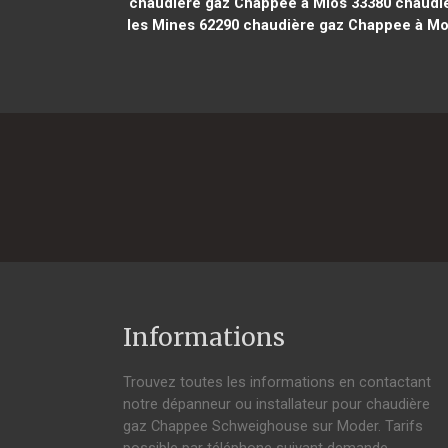
chaudière gaz Chappee à Mios 33380
chaudiè
les Mines 62290
chaudière gaz Chappee à Mo
Informations
Trouvez toutes les informations en contactant
notre dépanneur ou installateur pour chaudière
gaz Chappee Schweighouse sur Moder. Tarifs
possible par téléphone suivant demande,