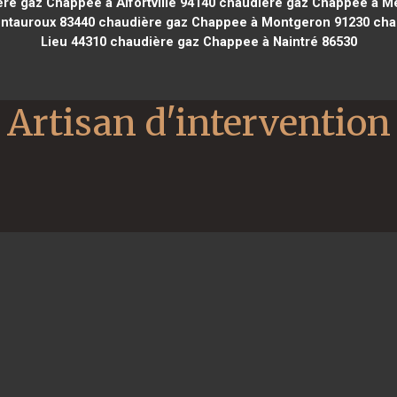
re gaz Chappee à Alfortville 94140
chaudière gaz Chappee à M
ntauroux 83440
chaudière gaz Chappee à Montgeron 91230
chau
Lieu 44310
chaudière gaz Chappee à Naintré 86530
Artisan d'intervention