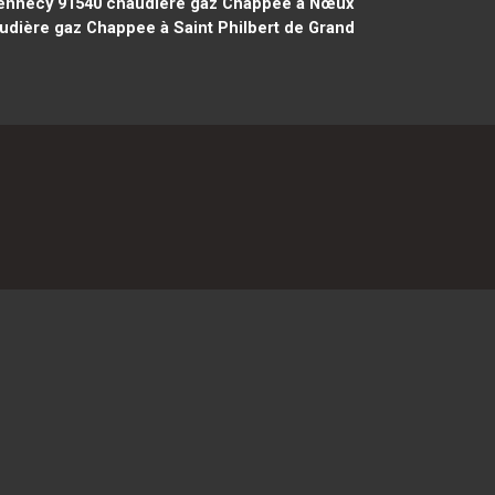
ennecy 91540
chaudière gaz Chappee à Nœux
dière gaz Chappee à Saint Philbert de Grand