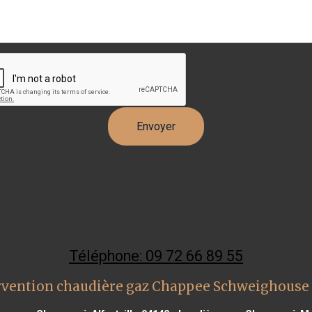
Téléphone: 09 72 66 89 55
rvention chaudière gaz Chappee Schweighouse