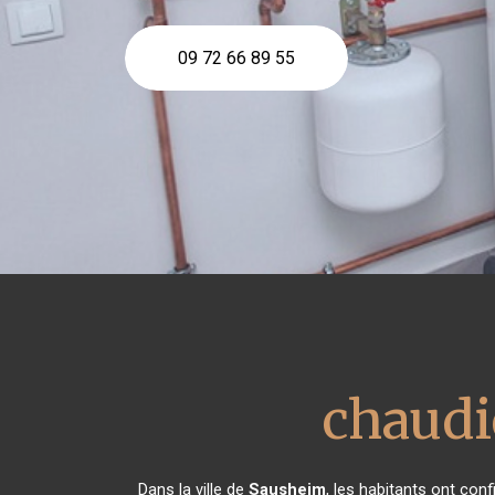
09 72 66 89 55
chaudi
Dans la ville de
Sausheim
, les habitants ont con