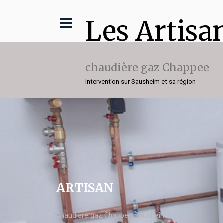
Les Artisa
chaudière gaz Chappee
Intervention sur Sausheim et sa région
ARTISAN
chaudière gaz Chappee Sausheim