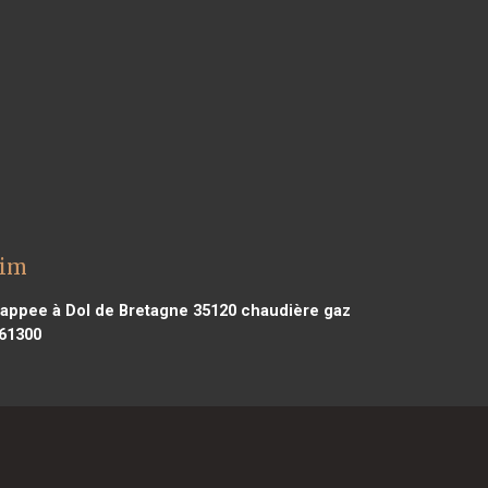
eim
appee à Dol de Bretagne 35120
chaudière gaz
 61300