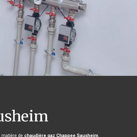
usheim
n matière de
chaudière gaz Chappee
Sausheim
.