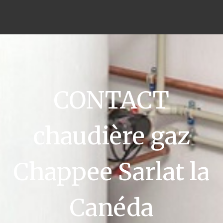
CONTACT
chaudière gaz
Chappee Sarlat la
Canéda