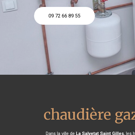
09 72 66 89 55
chaudière ga
Dans la ville de
La Salvetat Saint Gilles
, les