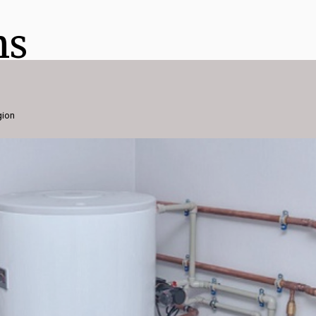
ns
gion