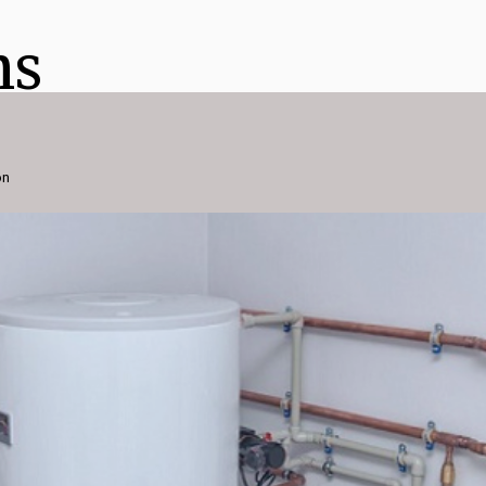
ns
on