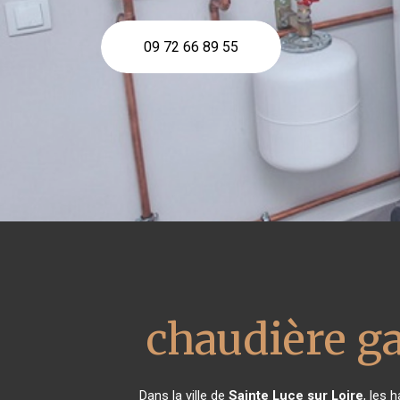
09 72 66 89 55
chaudière g
Dans la ville de
Sainte Luce sur Loire
, les 