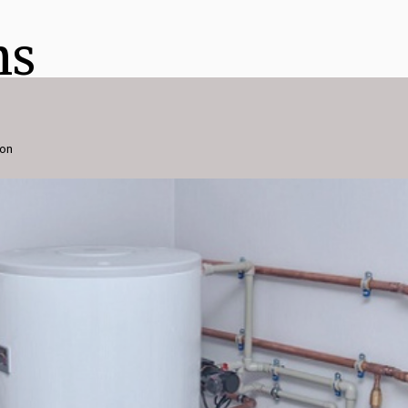
ns
ion