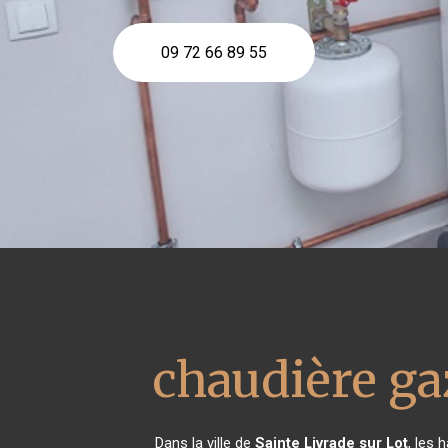
09 72 66 89 55
chaudière g
Dans la ville de
Sainte Livrade sur Lot
, les 