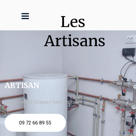
Les 
Artisans
ARTISAN
chaudière gaz Chappee Saint Raphaël
09 72 66 89 55