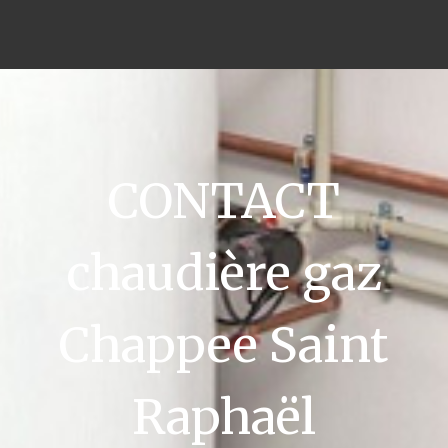
CONTACT
chaudière gaz
Chappee Saint
Raphaël