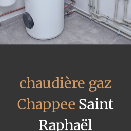
chaudière gaz
Chappee
Saint
Raphaël