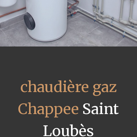
chaudière gaz
Chappee
Saint
Loubès