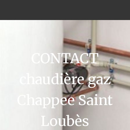
CONTACT
chaudière gaz
Chappee Saint
Loubès