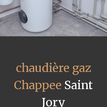
chaudière gaz
Chappee
Saint
Jory