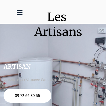
Les 
Artisans
ARTISAN
chaudière gaz Chappee Saint Jean de Védas
09 72 66 89 55