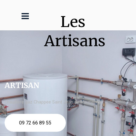
Les 
Artisans
ARTISAN
chaudière gaz Chappee Saint Jean de Maurienne
09 72 66 89 55