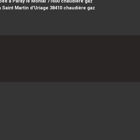
ee à Paray le Monial 71600
chaudière gaz
Saint Martin d'Uriage 38410
chaudière gaz