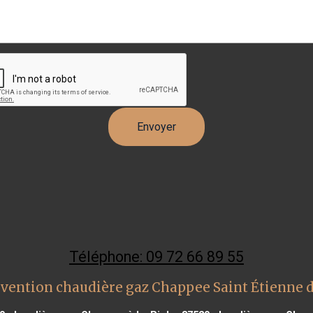
Téléphone: 09 72 66 89 55
rvention chaudière gaz Chappee Saint Étienne 