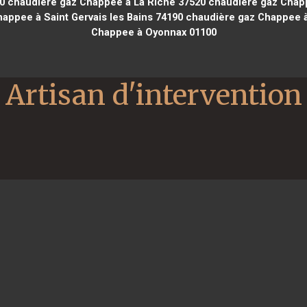
0
chaudière gaz Chappee à La Riche 37520
chaudière gaz Chapp
appee à Saint Gervais les Bains 74190
chaudière gaz Chappee à 
Chappee à Oyonnax 01100
Artisan d'intervention