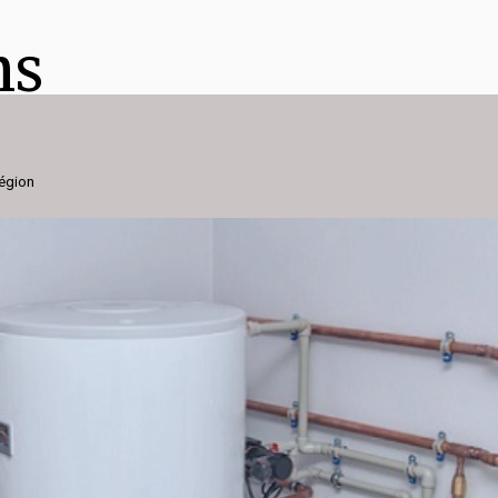
ns
région