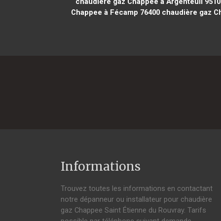
chaudière gaz Chappee à Argenteuil 9510
Chappee à Fécamp 76400
chaudière gaz Ch
Informations
Trouvez toutes les informations en contactant
notre dépanneur ou installateur pour chaudière
gaz Chappee Saint Étienne du Rouvray. Tarifs
possible par téléphone suivant demande,