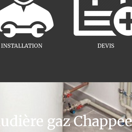
INSTALLATION
DEVIS
dière gaz Chappee 