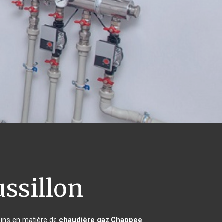
ssillon
oins en matière de
chaudière gaz Chappee