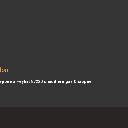
lon
ppee à Feytiat 87220
chaudière gaz Chappee