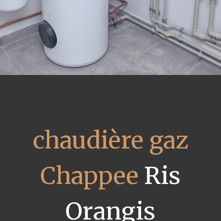
chaudière gaz
Chappee
Ris
Orangis