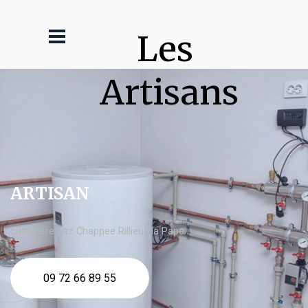
Les 
Artisans
ARTISAN
chaudière gaz Chappee Rillieux la Pape
09 72 66 89 55