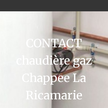
CONTACT
chaudière gaz
Chappee La
Ricamarie