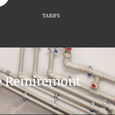
TARIFS
e Remiremont