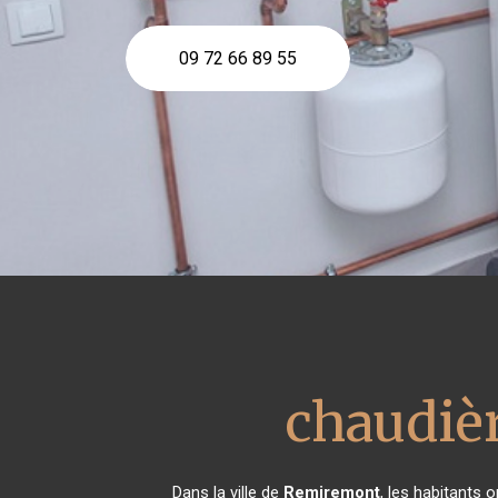
09 72 66 89 55
chaudiè
Dans la ville de
Remiremont
, les habitants