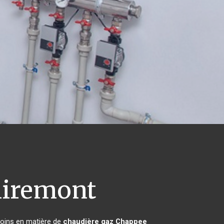
iremont
soins en matière de
chaudière gaz Chappee