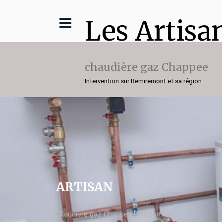
Les Artisa
chaudière gaz Chappee
Intervention sur Remiremont et sa région
ARTISAN
chaudière gaz Chappee Remiremont