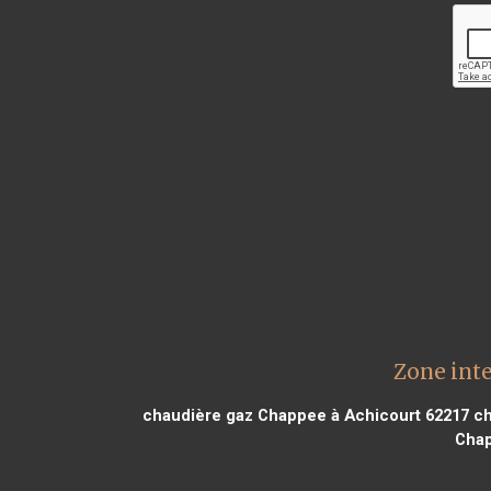
Zone int
chaudière gaz Chappee à Achicourt 62217
ch
Chap