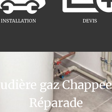
INSTALLATION
DEVIS
dière gaz Chappee 
Réparade