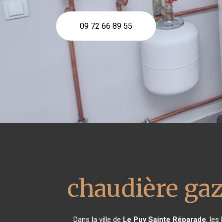
09 72 66 89 55
chaudière ga
Dans la ville de
Le Puy Sainte Réparade
, le