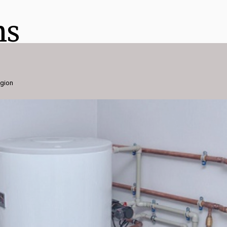
ns
égion