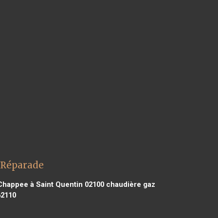
 Réparade
happee à Saint Quentin 02100
chaudière gaz
62110