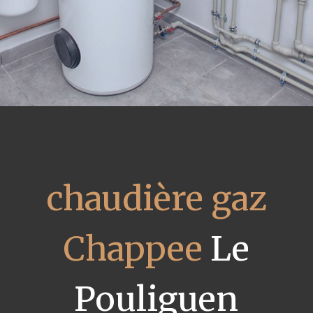
chaudière gaz
Chappee
Le
Pouliguen