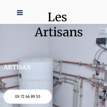
Les 
Artisans
ARTISAN
chaudière gaz Chappee Le Pouliguen
09 72 66 89 55