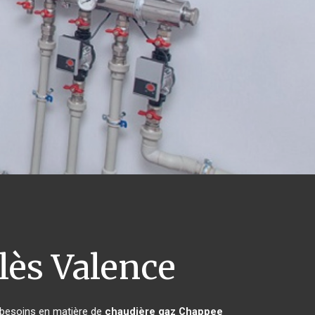
lès Valence
s besoins en matière de
chaudière gaz Chappee