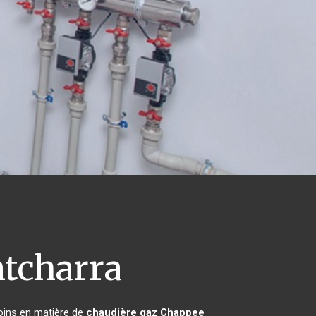
tcharra
soins en matière de
chaudière gaz Chappee