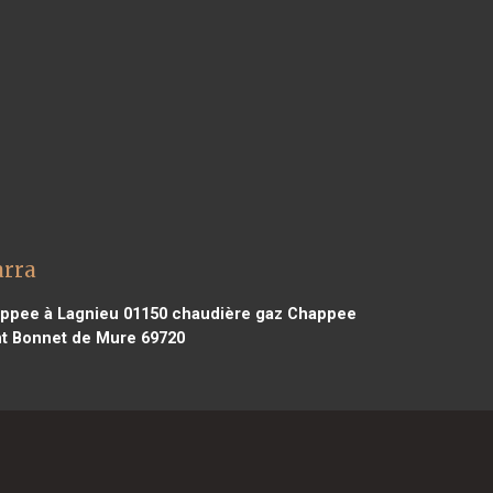
arra
ppee à Lagnieu 01150
chaudière gaz Chappee
t Bonnet de Mure 69720