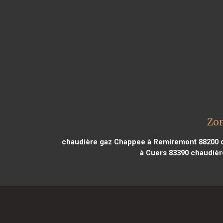
Zon
chaudière gaz Chappee à Remiremont 88200
c
à Cuers 83390
chaudière