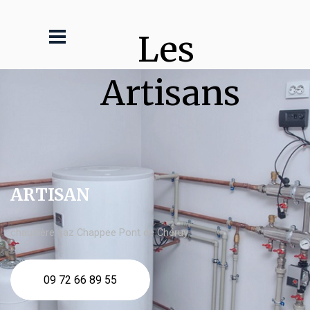
Les 
Artisans
ARTISAN
chaudière gaz Chappee Pont de Chéruy
09 72 66 89 55