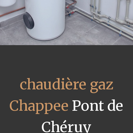
chaudière gaz
Chappee
Pont de
Chéruy