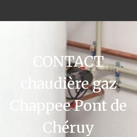
CONTACT
chaudière gaz
Chappee Pont de
Chéruy