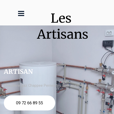
Les 
Artisans
ARTISAN
chaudière gaz Chappee Pernes les Fontaines
09 72 66 89 55