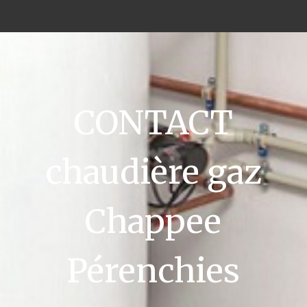
CONTACT
chaudière gaz
Chappee
Pérenchies