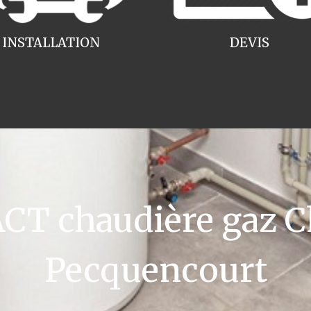
INSTALLATION
DEVIS
T chaudière gaz 
Pecquencourt