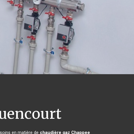
uencourt
esoins en matière de
chaudière gaz Chappee