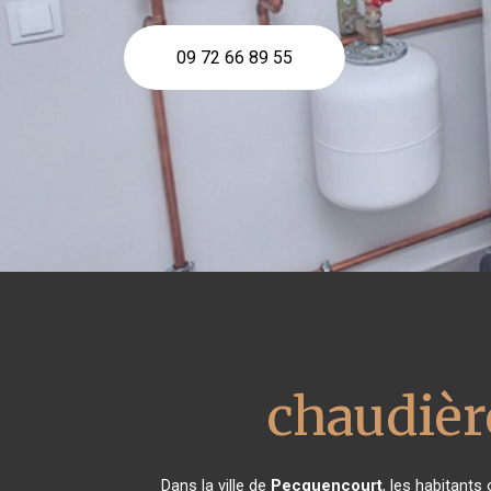
09 72 66 89 55
chaudièr
Dans la ville de
Pecquencourt
, les habitant