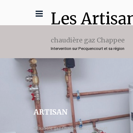
Les Artisa
chaudière gaz Chappee
Intervention sur Pecquencourt et sa région
ARTISAN
chaudière gaz Chappee Pecquencourt