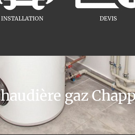
INSTALLATION
DEVIS
audière gaz Chap