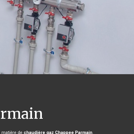
rmain
n matière de
chaudière gaz Chappee
Parmain
.