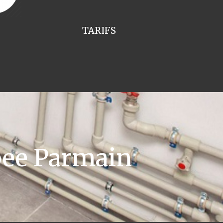
TARIFS
pee Parmain