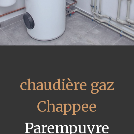
chaudière gaz
Chappee
Parempuyre