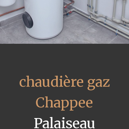
chaudière gaz
Chappee
Palaiseau