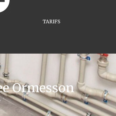
TARIFS
ee Ormesson