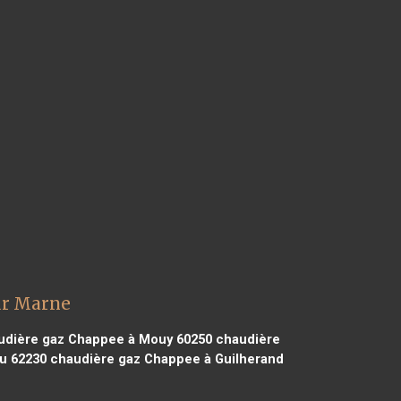
ur Marne
dière gaz Chappee à Mouy 60250
chaudière
u 62230
chaudière gaz Chappee à Guilherand