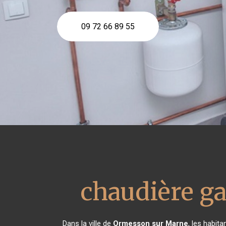
09 72 66 89 55
chaudière g
Dans la ville de
Ormesson sur Marne
, les habit