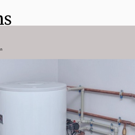
ns
on