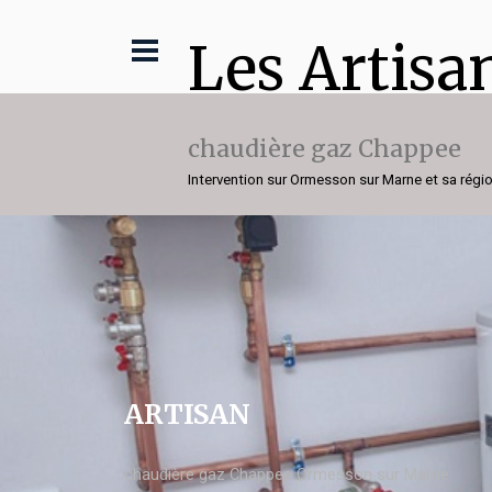
Les Artisa
chaudière gaz Chappee
Intervention sur Ormesson sur Marne et sa régi
ARTISAN
chaudière gaz Chappee Ormesson sur Marne