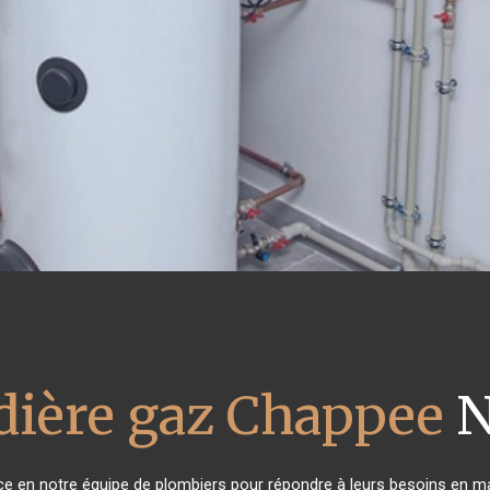
dière gaz Chappee
N
nce en notre équipe de plombiers pour répondre à leurs besoins en m