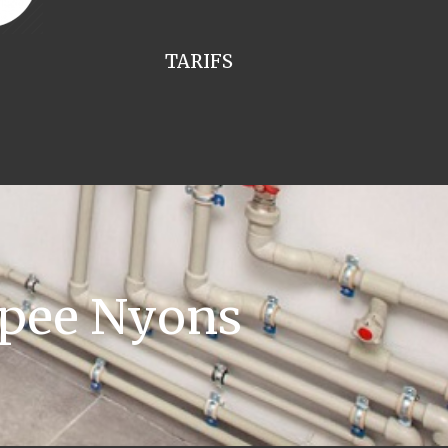
TARIFS
ppee Nyons