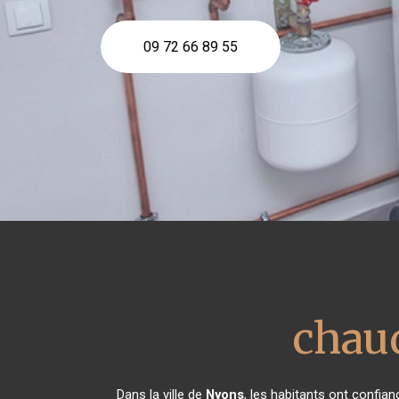
09 72 66 89 55
chau
Dans la ville de
Nyons
, les habitants ont confia