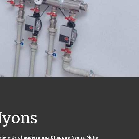
yons
atière de
chaudière gaz Chappee
Nyons
. Notre