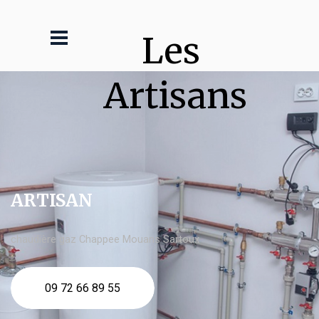
Les 
Artisans
ARTISAN
chaudière gaz Chappee Mouans Sartoux
09 72 66 89 55