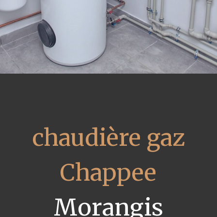
chaudière gaz
Chappee
Morangis