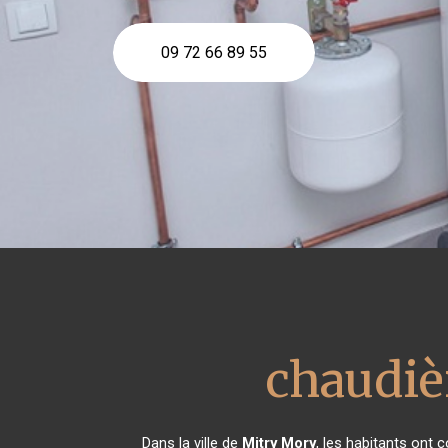
09 72 66 89 55
chaudiè
Dans la ville de
Mitry Mory
, les habitants ont