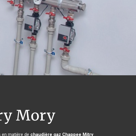
ry Mory
s en matière de
chaudière gaz Chappee
Mitry