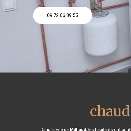
09 72 66 89 55
chaud
Dans la ville de
Milhaud
, les habitants ont con