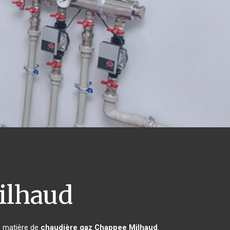
lhaud
n matière de
chaudière gaz Chappee
Milhaud
.