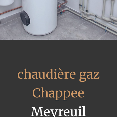
chaudière gaz
Chappee
Meyreuil