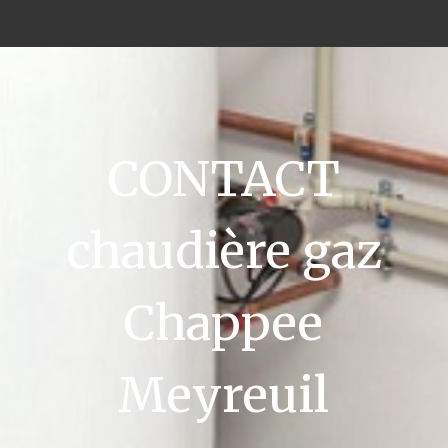
CONTACT
chaudière gaz
Chappee
Meyreuil