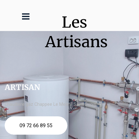
Les 
Artisans
ARTISAN
chaudière gaz Chappee Le Mesnil Saint Denis
09 72 66 89 55