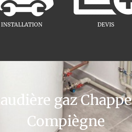
INSTALLATION
DEVIS
udière gaz Chappe
Compiègne