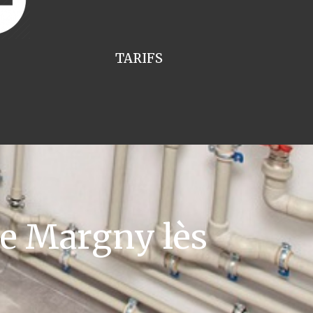
TARIFS
e Margny lès