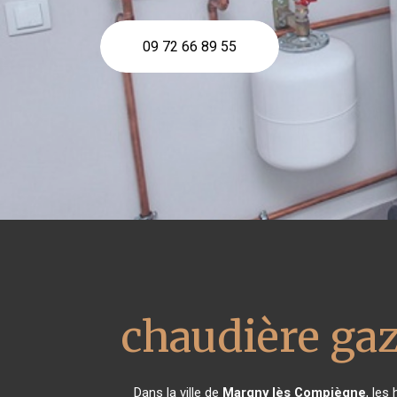
09 72 66 89 55
chaudière ga
Dans la ville de
Margny lès Compiègne
, les