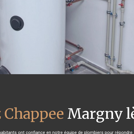
z Chappee
Margny l
 habitants ont confiance en notre équipe de plombiers pour répondre