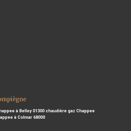
Compiègne
appee à Belley 01300
chaudière gaz Chappee
appee à Colmar 68000