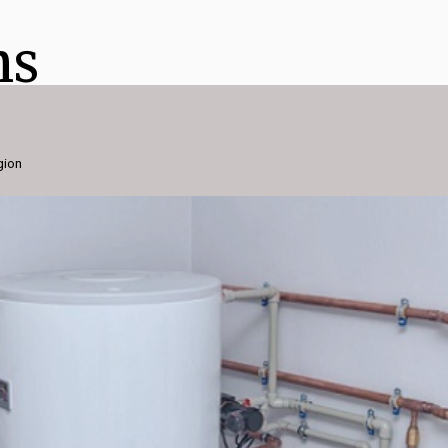
ns
gion