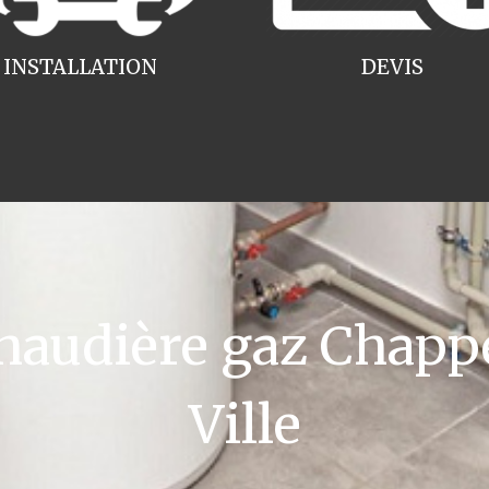
INSTALLATION
DEVIS
audière gaz Chappe
Ville