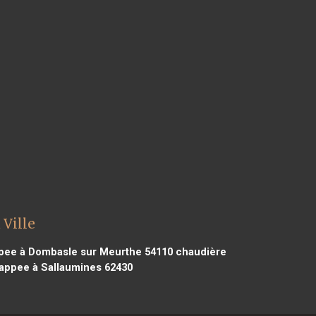
 Ville
pee à Dombasle sur Meurthe 54110
chaudière
appee à Sallaumines 62430