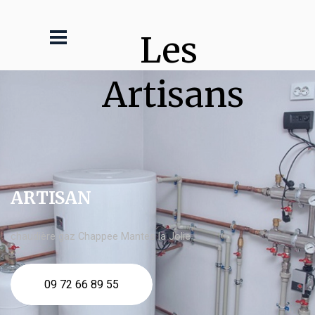
Les 
Artisans
ARTISAN
chaudière gaz Chappee Mantes la Jolie
09 72 66 89 55